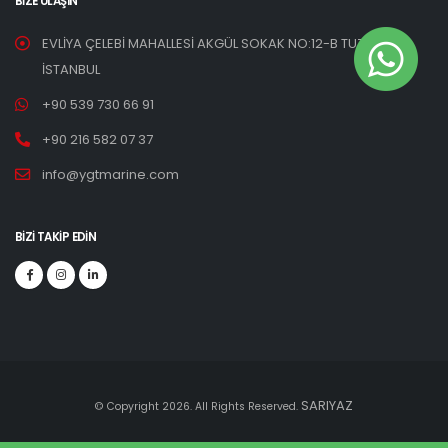
BIZE ULAŞIN
EVLİYA ÇELEBİ MAHALLESİ AKGÜL SOKAK NO:12-B TUZLA /
İSTANBUL
+90 539 730 66 91
+90 216 582 07 37
info@ygtmarine.com
BIZI TAKIP EDIN
SARIYAZ
© Copyright 2026. All Rights Reserved.