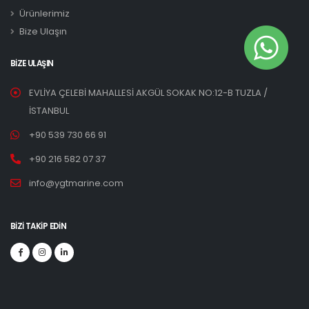
Ürünlerimiz
Bize Ulaşın
BIZE ULAŞIN
EVLİYA ÇELEBİ MAHALLESİ AKGÜL SOKAK NO:12-B TUZLA /
İSTANBUL
+90 539 730 66 91
+90 216 582 07 37
info@ygtmarine.com
BIZI TAKIP EDIN