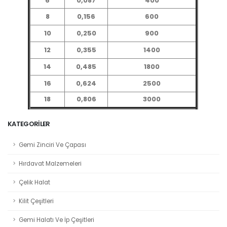
6
0,087
400
8
0,156
600
10
0,250
900
12
0,355
1400
14
0,485
1800
16
0,624
2500
18
0,806
3000
KATEGORILER
Gemi Zinciri Ve Çapası
Hırdavat Malzemeleri
Çelik Halat
Kilit Çeşitleri
Gemi Halatı Ve İp Çeşitleri